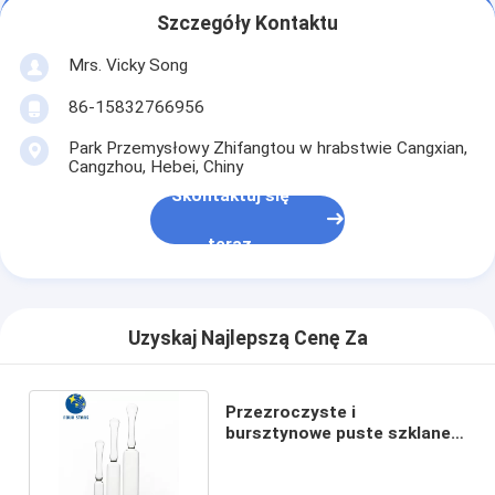
Szczegóły Kontaktu
Mrs. Vicky Song
86-15832766956
Park Przemysłowy Zhifangtou w hrabstwie Cangxian,
Cangzhou, Hebei, Chiny
Skontaktuj się
teraz
Uzyskaj Najlepszą Cenę Za
Przezroczyste i
bursztynowe puste szklane
ampułki Gładka powierzchnia