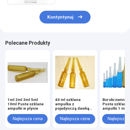
Kontyntynuj
Polecane Produkty
1ml 2ml 3ml 5ml
40 ml szklana
Borokrzemian 
10ml Puste szklane
ampułka z
Puste szklane
ampułki w płynie
pojedynczą dawką
ampułki 1 ml -
borokrzemianu 5,0
Najlepsza cena
Najlepsza cena
Najlepsza 