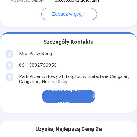
Możliwość Supply
1000000000 sztuk rocznie
Zobacz więcej
Szczegóły Kontaktu
Mrs. Vicky Song
86-15832766956
Park Przemysłowy Zhifangtou w hrabstwie Cangxian,
Cangzhou, Hebei, Chiny
Skontaktuj się
teraz
Uzyskaj Najlepszą Cenę Za