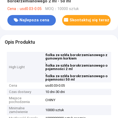
borokrzemianowego 2 ml - 50 ml
Cena：usd0.03-0.05
MOQ：10000 sztuk
Najlepsza cena
Skontaktuj się teraz
Opis Produktu
fiolka ze szkła borokrzemianowego z
gumowym korkiem
,
fiolka ze szkła borokrzemianowego o
High Light
pojemności 2 ml
,
fiolka ze szkła borokrzemianowego o
pojemności 50 ml
Cena
usd0.03-0.05
Czas dostawy
10 dni-30 dni
Miejsce
CHINY
pochodzenia
Minimalne
10000 sztuk
zamówienie