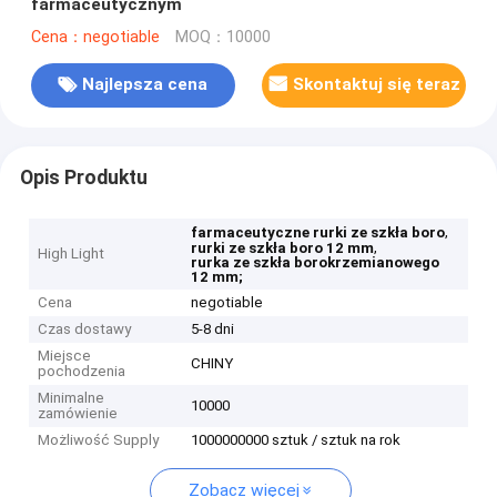
farmaceutycznym
Cena：negotiable
MOQ：10000
Najlepsza cena
Skontaktuj się teraz
Opis Produktu
,
farmaceutyczne rurki ze szkła boro
,
rurki ze szkła boro 12 mm
High Light
rurka ze szkła borokrzemianowego
12 mm;
Cena
negotiable
Czas dostawy
5-8 dni
Miejsce
CHINY
pochodzenia
Minimalne
10000
zamówienie
Możliwość Supply
1000000000 sztuk / sztuk na rok
Zobacz więcej