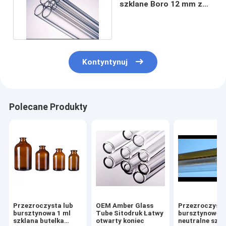
szklane Boro 12 mm z
korkiem
farmaceutycznym
Kontyntynuj
Polecane Produkty
Przezroczysta lub
OEM Amber Glass
Przezroczyste
bursztynowa 1 ml
Tube Sitodruk Łatwy
bursztynowe
szklana butelka
otwarty koniec
neutralne szkl